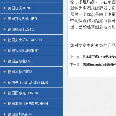
轮，多组码盘），在单圈
美国任氏JENCO
就称为多圈式编码器，它
器另一个优点是由于测量
美国邦纳BANNER
中间位置作为起始点就可
显，已经越来越多地应用
德国德图TESTO
德国力士乐REXROTH
如对文章中所介绍的产品
德国宝德BURKERT
上一篇：
日本喜开理CKD无杆气
德国皮尔兹PILZ
下一篇：
德国Rexroth力士乐
及维修？
德国易福门IFM
德国亨士乐HENGSTLER
德国图尔克TURCK
德国海德汉HEIDENHAIN
德国倍加福P+F