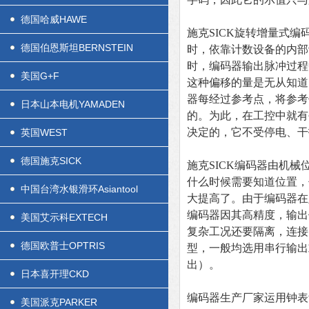
德国哈威HAWE
施克SICK旋转增量式编
德国伯恩斯坦BERNSTEIN
时，依靠计数设备的内部
时，编码器输出脉冲过程
美国G+F
这种偏移的量是无从知道
器每经过参考点，将参考
日本山本电机YAMADEN
的。为此，在工控中就有
决定的，它不受停电、干
英国WEST
德国施克SICK
施克SICK编码器
由机械
什么时候需要知道位置，
中国台湾水银滑环Asiantool
大提高了。
由于编码器在
编码器因其高精度，输出
美国艾示科EXTECH
复杂工况还要隔离，连接
德国欧普士OPTRIS
型，一般均选用串行输出
出）。
日本喜开理CKD
编码器生产厂家运用钟表
美国派克PARKER