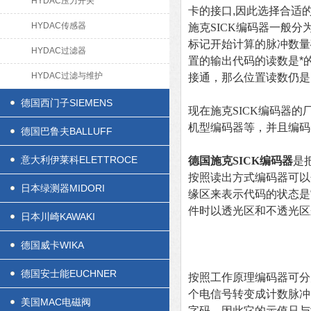
HYDAC压力开关
卡的接口,因此选择合适的
HYDAC传感器
施克SICK编码器
一般分
标记开始计算的脉冲数量
HYDAC过滤器
置的输出代码的读数是*
HYDAC过滤与维护
接通，那么位置读数仍是
德国西门子SIEMENS
现在
施克SICK编码器
的
机型编码器等，并且编码
德国巴鲁夫BALLUFF
意大利伊莱科ELETTROCE
德国施克SICK编码器
是
按照读出方式编码器可以
日本绿测器MIDORI
缘区来表示代码的状态是
件时以透光区和不透光区来
日本川崎KAWAKI
德国威卡WIKA
德国安士能EUCHNER
按照工作原理编码器可分
个电信号转变成计数脉冲
美国MAC电磁阀
字码，因此它的示值只