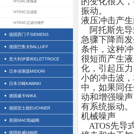
的变化很大，
HYDAC传感器
振动。
HYDAC过滤器
液压冲击产生
HYDAC过滤与维护
阿托斯先导
德国西门子SIEMENS
急骤下降而发
德国巴鲁夫BALLUFF
条件，这种冲
很短而产生液
意大利伊莱科ELETTROCE
化，引起压力
日本绿测器MIDORI
小的冲击波，
日本川崎KAWAKI
中，如果同任
动和增强噪声
德国威卡WIKA
有系统振动。
德国安士能EUCHNER
机械噪声
美国MAC电磁阀
ATOS先导
德国哈威HAWE