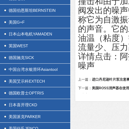
撞击和由于加
阀发出的噪声
德国伯恩斯坦BERNSTEIN
称它为自激振
美国G+F
的声音。它的
日本山本电机YAMADEN
油温（粘度）
流量少、压力
英国WEST
详情点击：
阿
德国施克SICK
噪声
中国台湾水银滑环Asiantool
上一篇：
进口丹尼逊叶片泵注意
美国艾示科EXTECH
下一篇：
美国ROSS消声器在使
德国欧普士OPTRIS
下几点
日本喜开理CKD
美国派克PARKER
美国任氏JENCO