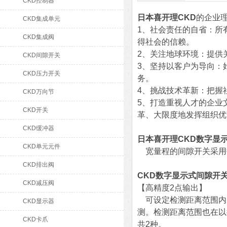
CKD控制器
日本喜开理CKD
的企业
CKD集成单元
1、社会责任的自省：所
CKD集成阀
得社会的信赖。
2、关注地球环境：提供
CKD间隙开关
3、坚持以客户为导向：
CKD压力开关
务。
4、挑战技术革新：把握
CKD万向节
5、打造重视人才的企业
CKD开关
革、大限度地发挥组织优
CKD缓冲器
日本喜开理CKD数字显
CKD单元元件
宽量程的间隙开关采用数
CKD排出阀
CKD数字显示式间隙开
CKD减压阀
【高精度2点输出】
可设定检测距离范围内的
CKD显示器
测。检测距离范围也在以往的
CKD卡爪
共2种。