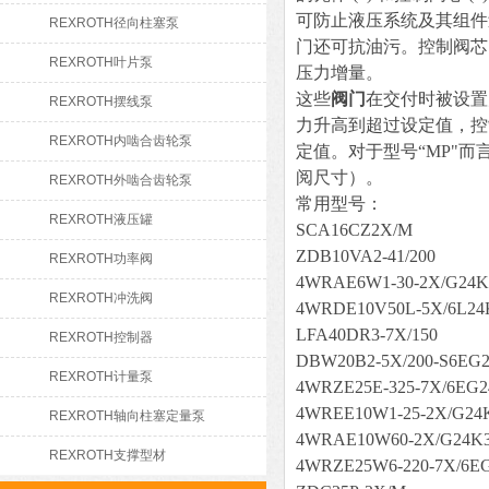
可防止液压系统及其组件
REXROTH径向柱塞泵
门还可抗油污。控制阀芯 
REXROTH叶片泵
压力增量。
这些
阀门
在交付时被设置
REXROTH摆线泵
力升高到超过设定值，控制
REXROTH内啮合齿轮泵
定值。对于型号“MP"而
阅尺寸）。
REXROTH外啮合齿轮泵
常用型号：
REXROTH液压罐
SCA16CZ2X/M
ZDB10VA2-41/200
REXROTH功率阀
4WRAE6W1-30-2X/G24K
REXROTH冲洗阀
4WRDE10V50L-5X/6L24
LFA40DR3-7X/150
REXROTH控制器
DBW20B2-5X/200-S6EG
REXROTH计量泵
4WRZE25E-325-7X/6EG
4WREE10W1-25-2X/G24
REXROTH轴向柱塞定量泵
4WRAE10W60-2X/G24K3
REXROTH支撑型材
4WRZE25W6-220-7X/6E