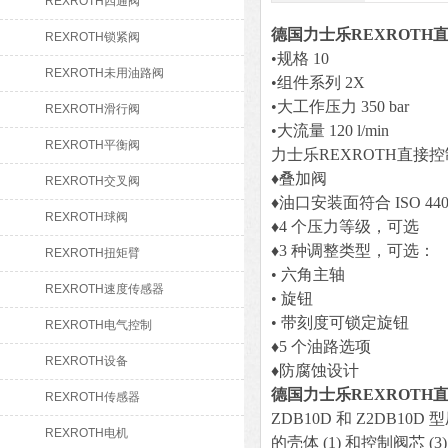
REXROTH四通阀
德国力士乐REXROTH
REXROTH锁紧阀
•规格 10
REXROTH未用油路阀
•组件系列 2X
•大工作压力 350 bar
REXROTH滑行阀
•大流量 120 l/min
REXROTH平衡阀
力士乐REXROTH直接
♦叠加阀
REXROTH交叉阀
♦油口安装面符合 ISO 4401-
REXROTH球阀
♦4 个压力等级，可选
♦3 种调整类型，可选：
REXROTH扭矩臂
• 六角主轴
REXROTH速度传感器
• 旋钮
• 带刻度可锁定旋钮
REXROTH电气控制
♦5 个油路选项
REXROTH设备
♦防腐蚀设计
德国力士乐REXROTH
REXROTH传感器
ZDB10D 和 Z2DB
REXROTH电机
的壳体 (1) 和控制阀芯