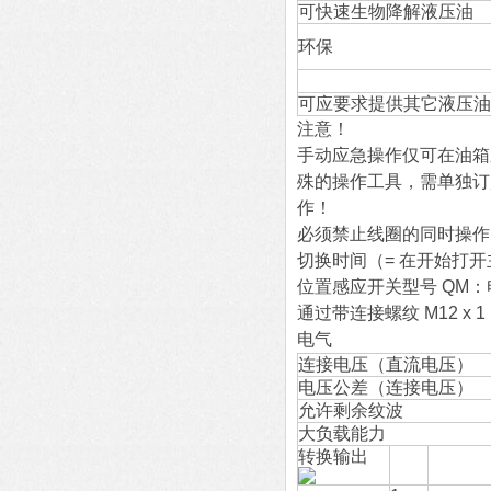
可快速生物降解液压油
环保
可应要求提供其它液压油
注意！
手动应急操作仅可在油箱压
殊的操作工具，需单独
作！
必须禁止线圈的同时操作
切换时间（= 在开始打开
位置感应开关型号 QM
通过带连接螺纹 M12 x
电气
连接电压（直流电压）
电压公差（连接电压）
允许剩余纹波
大负载能力
转换输出