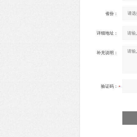
省份：
详细地址：
补充说明：
验证码：