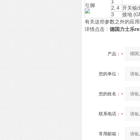
1
引脚
2, 4
开关输
3
接地 (G
有关这些参数之外的应用
详情点击：
德国力士乐re
产品：
您的单位：
您的姓名：
联系电话：
常用邮箱：