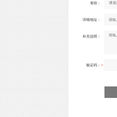
省份：
详细地址：
补充说明：
验证码：