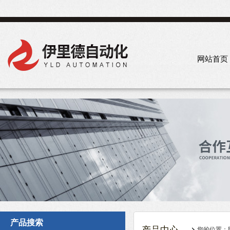
网站首页
产品搜索
您的位置：