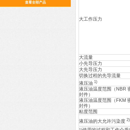
查看全部产品
大工作压力
大流量
小先导压力
大先导压力
切换过程的先导流量
1)
液压油
液压油温度范围（NBR 
封件）
液压油温度范围（FKM 
封件）
粘度范围
2)
液压油的大允许污染度
使用的过程和工作介质
1)