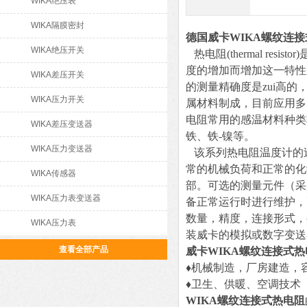
WIKA绝压表
WIKA隔膜密封
德国威卡WIKA螺纹连
WIKA绝压开关
热电阻(thermal r
度的增加而增加这一特性
WIKA差压开关
的测量精确度是zui高
WIKA压力开关
属材料制成，目前应用多
电阻常用的感温材料种类
WIKA差压变送器
铁、铁-镍等。
WIKA压力变送器
该系列热电阻温度计的
常的机械负荷和正常的化
WIKA传感器
部。可选的测量元件（采
WIKA压力表变送器
备正常运行时进行维护，
数量，精度，连接形式，
WIKA压力表
装威卡的模拟或数字变送
查看全部产品
威卡WIKA螺纹连接式热
♦机械制造，厂房建造，
♦卫生、供暖、空调技术
WIKA螺纹连接式热电阻