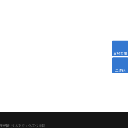
在线客服
二维码
键分享网站到：
理登陆
技术支持：
化工仪器网