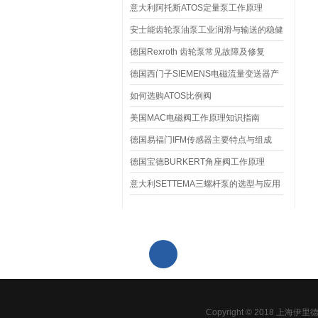
统
意大利阿托斯ATOS定量泵工作原理
安士能齿轮泵油泵工业润滑与输送的稳健
守护者
德国Rexroth 齿轮泵常见故障及修复
德国西门子SIEMENS电磁流量变送器产
品特点
如何选购ATOS比例阀
美国MAC电磁阀工作原理知识指南
德国易福门IFM传感器主要特点与组成
德国宝德BURKERT角座阀工作原理
意大利SETTEMA三螺杆泵的选型与应用
021-61639959-802
Copyright © 2018 上海伊里