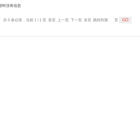
暂时没有信息
共 0 条记录，当前 1 / 1 页 首页 上一页 下一页 末页 跳转到第
页