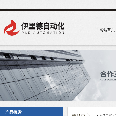
网站首页
产品搜索
您的位置：