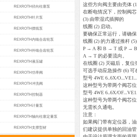
这些方向阀主要由壳体 (1)
REXROTH径向柱塞泵
在断电情况下，控制阀芯 
REXROTH叶片泵
(3) 由带湿式插脚的
线圈 (2) 启动。
REXROTH摆线泵
要确保正常运行，请确保
REXROTH内啮合齿轮泵
线圈 (2) 的力通过推杆
P → A 和 B → T 或 P → 
REXROTH外啮合齿轮泵
A → T 的必要流向。
REXROTH液压罐
在线圈 (2) 灭磁后，复位
可选手动应急操作 (6) 
REXROTH功率阀
型号 4WE 6..6X/O...
REXROTH冲洗阀
这种型号为带两个阀芯位
型号 4WE 6..6X/OF.
REXROTH控制器
这种型号为带两个阀芯位
REXROTH计量泵
无需长久通电。
注意：
REXROTH轴向柱塞定量泵
如果阀门带有定位器，油
REXROTH支撑型材
们建议提供单独的回油管
由于设计原理方面的原因