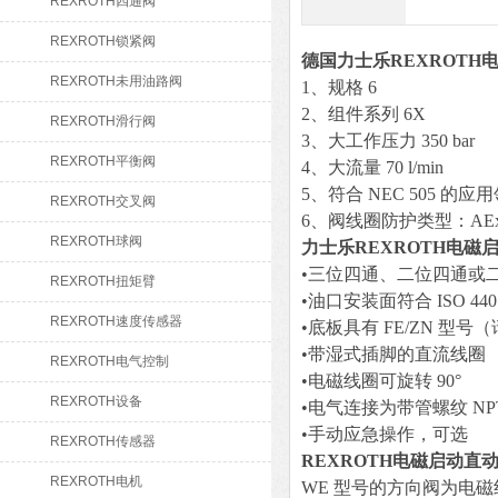
REXROTH四通阀
REXROTH锁紧阀
德国力士乐REXROTH
REXROTH未用油路阀
1、规格 6
2、组件系列 6X
REXROTH滑行阀
3、大工作压力 350 bar
REXROTH平衡阀
4、大流量 70 l/min
5、符合 NEC 505 的应
REXROTH交叉阀
6、阀线圈防护类型：AEx e mb 
REXROTH球阀
力士乐REXROTH电磁
•三位四通、二位四通或
REXROTH扭矩臂
•油口安装面符合 ISO 4401-0
REXROTH速度传感器
•底板具有 FE/ZN 型
•带湿式插脚的直流线圈
REXROTH电气控制
•电磁线圈可旋转 90°
REXROTH设备
•电气连接为带管螺纹 NPT
•手动应急操作，可选
REXROTH传感器
REXROTH电磁启动直
REXROTH电机
WE 型号的方向阀为电