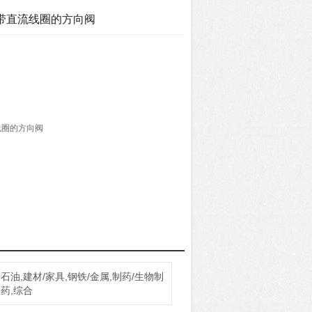
H带直流线圈的方向阀
线圈的方向阀
U：I M2；II 2G
石油,建材/家具,钢铁/金属,制药/生物制
药,综合