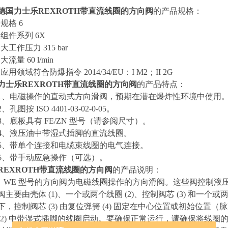
德国力士乐REXROTH带直流线圈的方向阀
的产品规格：
•规格 6
•组件系列 6X
•大工作压力 315 bar
•大流量 60 l/min
•应用领域符合防爆指令 2014/34/EU：I M2；II 2G
力士乐REXROTH带直流线圈的方向阀
的产品特点：
1、电磁操作的直动式方向滑阀，预期在潜在爆炸性环境中使用
2、孔图按 ISO 4401-03-02-0-05。
3、底板具有 FE/ZN 型号（请参阅尺寸）。
4、液压油中带湿式插脚的直流线圈。
5、带单个连接和电缆束线圈的电气连接。
6、带手动应急操作（可选）。
REXROTH带直流线圈的方向阀
的产品说明：
WE 型号的方向阀为电磁线圈操作的方向滑阀。这些阀控制液
阀主要由壳体 (1)、一个或两个线圈 (2)、控制阀芯 (3) 和一个或
下，控制阀芯 (3) 由复位弹簧 (4) 固定在中心位置或初始位置（
(2) 中带湿式插脚的线圈启动。要确保正常运行，请确保将线圈的压