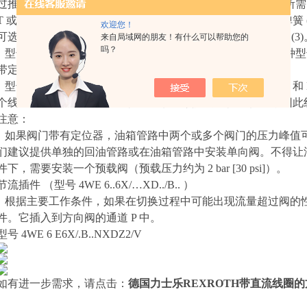
过推杆 (5) 作用在控制阀芯 (3) 上并将后者从其静止位置推到所需的
T 或 P → B 和 A → T 的所需流向。在线圈 (2) 灭磁后，复位弹簧
欢迎您！
可选手动应急操作 (6) 可在线圈不通电的情况下移动控制阀芯 (3)
来自局域网的朋友！有什么可以帮助您的
吗？
型号 4WE 6.. 6X/O...XD （仅可使用符号 A、C 和 D
带定位器的方向阀。在断电情况下，阀芯位置不确定。
型号 4WE 6.. 6X/OF... XD （脉冲阀芯，仅可使用符号 A
个线圈和一个定位器的方向阀。它轮流锁定两个阀芯位置，因此
注意：
如果阀门带有定位器，油箱管路中两个或多个阀门的压力峰值
们建议提供单独的回油管路或在油箱管路中安装单向阀。不得让
件下，需要安装一个预载阀（预载压力约为 2 bar
[30
psi]
）。
节流插件 （型号 4WE 6..6X/…XD../B.. ）
根据主要工作条件，如果在切换过程中可能出现流量超过阀的
件。它插入到方向阀的通道 P 中。
型号 4WE 6 E6X/.B..NXDZ2/V
如有进一步需求，请点击：
德国力士乐REXROTH带直流线圈