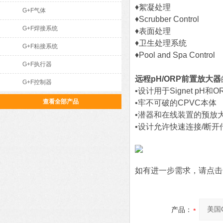
♦絮凝处理
G+F气体
♦Scrubber Control
G+F焊接系统
♦表面处理
♦卫生处理系统
G+F粘接系统
♦Pool and Spa Control
G+F执行器
远程pH/ORP前置放大器
G+F控制器
•设计用于Signet pH
查看全部产品
•牢不可破的CPVC本体
•潜器和在线装置的预放
•设计允许快速连接/断开
如有进一步需求，请点击
产品：