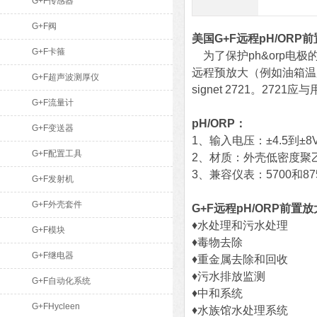
G+F传感器
G+F阀
美国G+F远程pH/ORP
G+F卡箍
为了保护ph&orp电
远程预放大（例如油箱温度
G+F超声波测厚仪
signet 2721。27
G+F流量计
pH/ORP：
G+F变送器
1、
输入电压：±4.5到±8V
G+F配置工具
2、
材质：外壳低密度聚
3、
兼容仪表：5700和87
G+F发射机
G+F外壳套件
G+F远程pH/ORP前置
♦水处理和污水处理
G+F模块
♦毒物去除
G+F继电器
♦重金属去除和回收
♦污水排放监测
G+F自动化系统
♦中和系统
G+FHycleen
♦水族馆水处理系统