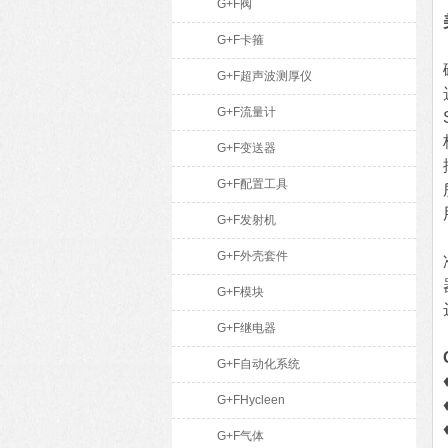
G+F阀
G+F卡箍
G+F超声波测厚仪
G+F流量计
G+F变送器
G+F配置工具
G+F发射机
G+F外壳套件
G+F模块
G+F继电器
G+F自动化系统
G+FHycleen
G+F气体