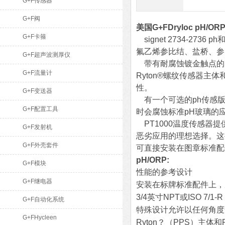
G+F传感器
G+F阀
美国G+FDryloc pH
G+F卡箍
signet 2734-27
氟乙烯参比结、盐桥、参
G+F超声波测厚仪
带有耐腐蚀镀金触点的Dr
G+F流量计
Ryton®螺纹传感器
性。
G+F变送器
有一个可选的ph传感版
G+F配置工具
时会腐蚀标准pH玻璃的
PT1000温度传感器提供
G+F发射机
恶劣应用的理想选择。这些传
G+F外壳套件
可直接安装在图章标准配件上
pH/ORP:
G+F模块
性能的参考设计
G+F继电器
安装在标牌标准配件上，从d
3/4英寸NPT或ISO 7/
G+F自动化系统
特殊设计允许以任何角度
G+FHycleen
Ryton？（PPS）主体