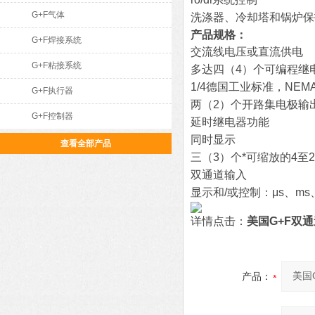
G+F气体
洗涤器、冷却塔和锅炉保
产品规格：
G+F焊接系统
交流线电压或直流供电
G+F粘接系统
多达四（4）个可编程继
1/4德国工业标准，NEMA
G+F执行器
两（2）个开路集电极输
G+F控制器
延时继电器功能
同时显示
查看全部产品
三（3）个*可缩放的4至
双通道输入
显示和/或控制：μs、ms
详情点击：
美国G+F双
产品：