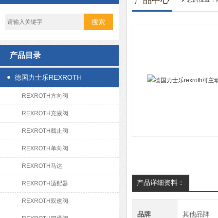
产品中心
产品目录
德国力士乐REXROTH
REXROTH方向阀
REXROTH充液阀
REXROTH截止阀
REXROTH单向阀
REXROTH马达
产品详细资料：
REXROTH适配器
REXROTH双速阀
品牌
其他品牌