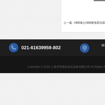
上一篇 :
ABB瑞士ABB接地变压
浦
021-61639959-802
Copyright © 2018 上海伊里德自动化设备有限公司 All Rights R