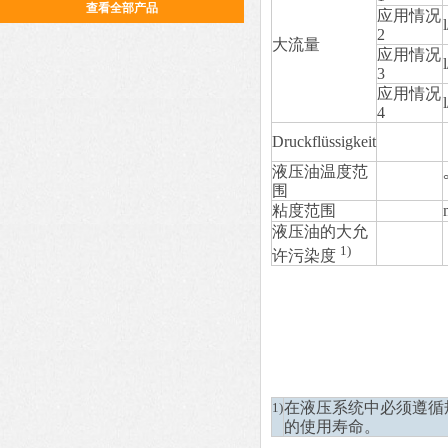
查看全部产品
应用情况
2
大流量
应用情况
3
应用情况
4
Druckflüssigkeit
液压油温度范
围
粘度范围
液压油的大允
1)
许污染度
在液压系统中必须遵循
1)
的使用寿命。