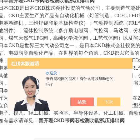
日本喜开理CKD带阀芯检测功能残压排出阀
日本CKD是日本CKD株式会社投资的气动公司，主要制造气源
品。CKD主要生产的产品有自动化机械（灯管制造，CCFL,L
电池卷绕机，三维焊锡印刷基板检查仪）；气动控制系统（FRL
他附件）；流体控制系统（多介质电磁阀，气控阀，马达阀，分
阀，煤气天然气LPG阀，高纯化学液体阀，工艺气体阀）以及省力系
日本CKD是世界三大气动公司之一，是日本CKD株式会社投资
缸、电磁阀等自动化产品。在世界的每个角落，CKD都以它高
睐；CKD主要生产的产品有自动化机械（灯管制造，CCFL,L
电池卷绕机，三维焊锡印刷基板检查仪）；气动控制系统（FR
欢迎您！
其他附件）；流体控制系统（多介质电磁阀，气控阀，马达阀，
来自局域网的朋友！有什么可以帮助您的
阀，煤气自然气LPG阀，高纯化学液体阀，工艺气体阀）以及省力系
吗？
日本喜开理CKD带阀芯检测功能残压排出阀
作为化的重要一环，在业界*通过ISO9001和ISO14001认证，
立负责销售的喜开理（上海）机器有限公司，并在无锡建立大型
电子、模具、轻工机械、实验室、半导体设备、化工机械、自动
如有需求请详见：
喜开理CKD带阀芯检测功能残压排出阀