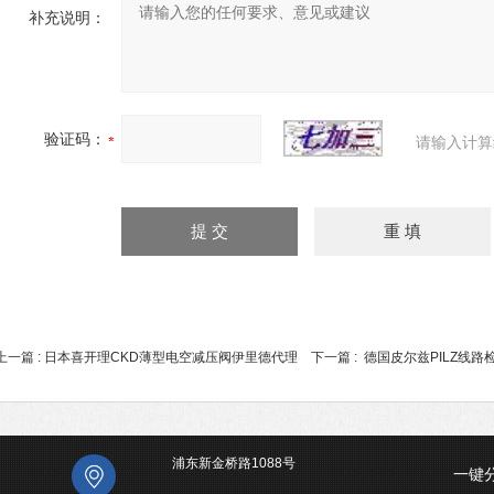
补充说明：
验证码：
请输入计算
上一篇 :
日本喜开理CKD薄型电空减压阀伊里德代理
下一篇 :
德国皮尔兹PILZ线
浦东新金桥路1088号
一键