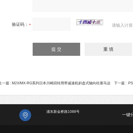
验证码：
请输入计算
上一篇 :
M2X/MX-RG系列日本川崎回转用带减速机斜盘式轴向柱塞马达
下一篇 :
P
浦东新金桥路1088号
一键