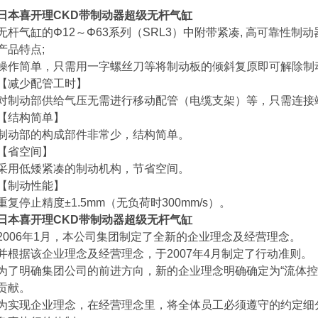
日本喜开理CKD带制动器超级无杆气缸
无杆气缸的Φ12～Φ63系列（SRL3）中附带紧凑, 高可靠性
产品特点;
操作简单，只需用一字螺丝刀等将制动板的倾斜复原即可解除制
【减少配管工时】
对制动部供给气压无需进行移动配管（电缆支架）等，只需连接
【结构简单】
制动部的构成部件非常少，结构简单。
【省空间】
采用低矮紧凑的制动机构，节省空间。
【制动性能】
重复停止精度±1.5mm（无负荷时300mm/s）。
日本喜开理CKD带制动器超级无杆气缸
2006年1月，本公司集团制定了全新的企业理念及经营理念。
并根据该企业理念及经营理念，于2007年4月制定了行动准则。
为了明确集团公司的前进方向，新的企业理念明确确定为“流体控
贡献。
为实现企业理念，在经营理念里，将全体员工必须遵守的约定细