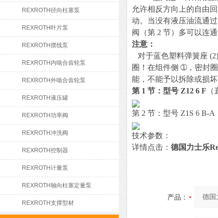
允许相反方向上的自由回流。
REXROTH径向柱塞泵
动。当没有液压油流通过阀门
REXROTH叶片泵
阀（第 2 节）多可以连
注意：
REXROTH摆线泵
对于蓝色塑料弹簧座 (2
REXROTH内啮合齿轮泵
圈！在组件侧 ➀，密封圈
能，不能予以拆除或损坏
REXROTH外啮合齿轮泵
第 1 节：型号 Z12 6 F
（
REXROTH液压罐
第 2 节：型号 Z1S 6 B
REXROTH功率阀
REXROTH冲洗阀
技术参数：
详情点击：
德国力士乐Re
REXROTH控制器
REXROTH计量泵
REXROTH轴向柱塞定量泵
产品：
REXROTH支撑型材