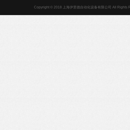
Copyright © 2018 上海伊里德自动化设备有限公司 All Rights R