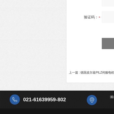
验证码：
上一篇 :
德国皮尔兹PILZ伺服电
浦
021-61639959-802