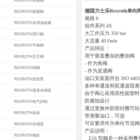
REXROTH四通阀
德国力士乐Rexroth单
REXROTH锁紧阀
规格 6
REXROTH未用油路阀
组件系列 4X
大工作压力 350 bar
REXROTH滑行阀
大流量 40 l/min
REXROTH平衡阀
产品特征：
用于垂直叠加的叠加阀
REXROTH交叉阀
- 作为角阀
REXROTH球阀
- 作为直通阀
油口安装面符合 ISO 4401-0
REXROTH扭矩臂
多种单通道和双通道阻塞
REXROTH速度传感器
由于阀心采用高性能塑料
防腐蚀设计
REXROTH电气控制
通过更换外部密封圈可轻
REXROTH设备
带测量油口，可选
可应要求作为单向节流阀
REXROTH传感器
产品说明：
REXROTH电机
Z1S 型阀是一种采用