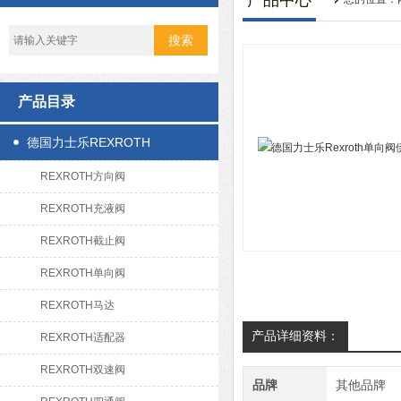
产品中心
产品目录
德国力士乐REXROTH
REXROTH方向阀
REXROTH充液阀
REXROTH截止阀
REXROTH单向阀
REXROTH马达
产品详细资料：
REXROTH适配器
REXROTH双速阀
品牌
其他品牌