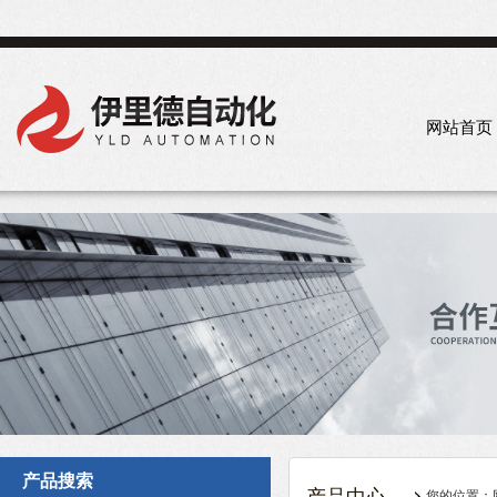
网站首页
产品搜索
您的位置：