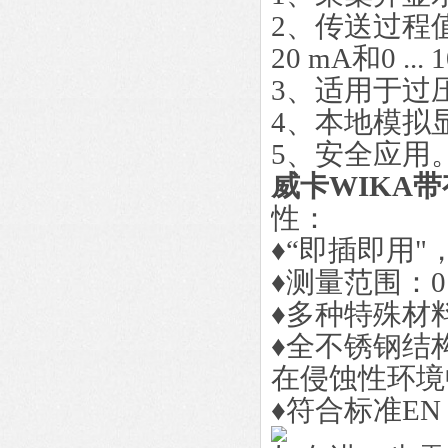
2、传送过程值至
20 mA和0 ... 
3、适用于过压
4、本地模拟
5、安全应用
威卡WIKA
性：
♦“即插即用
♦测量范围：0 ..
♦多种特殊材
♦全不锈钢结
在侵蚀性环境
♦符合标准EN