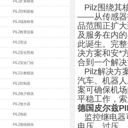
PILZ扩展模块
Pilz围绕
PILZ控制面板
——从传感器
PILZ线路检查
品范围正扩大
PILZ检查设备
及服务在内的
此诞生。完整
PILZ雷达
决方案和安*
PILZ安全照相
合到一个解决
PILZ安全门栓
Pilz解决
PILZ示教模块
汽车、机器人
PILZ控制器
案可确保机场
PILZ电子模块
平稳工作，索
PILZ放大器
德国皮尔兹P
PILZ电机
监控继电器
电压、过压、
PILZ接线模块