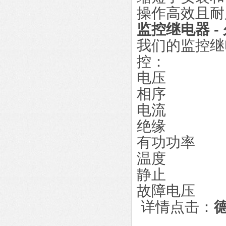
操作高效且耐
监控继电器 -
我们的监控继
控：
电压
相序
电流
绝缘
有功功率
温度
静止
故障电压
详情点击：