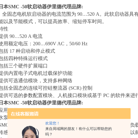
日本SMC -50软启动器伊里德代理品牌
:
全固态电机软启动器的电流范围为 90…520 A。此软启动器
能以及节能模式，可以提高效率、缩短停车时间。
特性
提供 90…520 A 电流
使用额定电压：200…690V AC，50/60 Hz
包括 17 种启动和停止模式
包括四种特殊运行模式
包括三个硬件扩展端口
提供内置电子式电机过载保护功能
提供可选通信模块，支持多种网络
包括全固态的连续可控硅整流器 (SCR) 控制
提供可选的参数配置模块、人机接口模块或基于 PC 的软件来进
日本SMC -50软启动器伊里德代理品牌
:
应用项目：
水泵
欢迎您！
SMC-50 软启动器使用新的软启动技术为启动离心泵和高惯量
来自局域网的朋友！有什么可以帮助您的
传感转速感应和电机控制算法，SMC-50 软启动器可以提供比
吗？