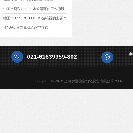
中国台湾Asiantool水银滑环的工作原理
及优缺点
德国PEPPERL+FUCHS编码器的主要作
用
HYDAC贺德克滤芯选型方式
浦
021-61639959-802
Copyright © 2018 上海伊里德自动化设备有限公司 All Rights R