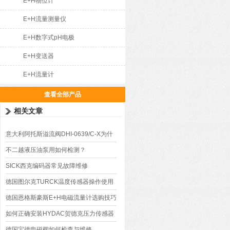
E+H物位计
E+H流量测量仪
E+H数字式pH电极
E+H变送器
E+H流量计
查看全部产品
相关文章
意大利阿托斯溢流阀DHI-0639/C-X为什
么发出机械噪声
不二越液压油泵用如何检测？
SICK西克编码器常见故障维修
德国图尔克TURCK温度传感器操作使用
德国恩格斯豪斯E+H电磁流量计选购技巧
方法
如何正确安装HYDAC贺德克压力传感器
德国宝德电磁阀如何检查与维修