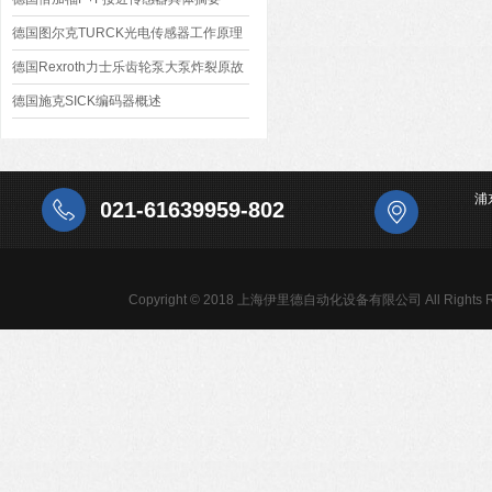
德国图尔克TURCK光电传感器工作原理
与应用
德国Rexroth力士乐齿轮泵大泵炸裂原故
以及维修？
德国施克SICK编码器概述
浦
021-61639959-802
Copyright © 2018 上海伊里德自动化设备有限公司 All Rights R