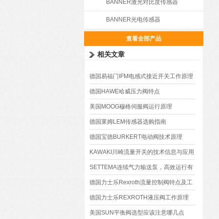
BANNER激光对比度传感器
BANNER光电传感器
查看全部产品
相关文章
德国易福门IFM电感式接近开关工作原理
德国HAWE哈威压力阀特点
美国MOOG穆格伺服阀运行原理
德国莱姆LEM传感器选购指南
德国宝德BURKERT电动阀技术原理
KAWAKI川崎流量开关的技术信息与应用
SETTEMA连续气力输送泵，高效运行有
诀窍？
德国力士乐Rexroth流量控制阀特点及工
作原理
德国力士乐REXROTH液压阀工作原理
美国SUN平衡阀选型应该注意哪几点