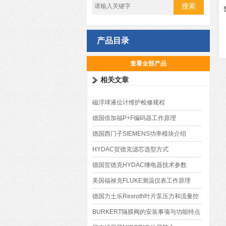
产品目录
查看全部产品
相关文章
磁浮球液位计维护检修规程
德国倍加福P+F编码器工作原理
德国西门子SIEMENS功率模块介绍
HYDAC贺德克滤芯选型方式
德国贺德克HYDAC继电器技术参数
美国福禄克FLUKE测温仪表工作原理
德国力士乐Rexroth叶片泵压力和流量控
制系统
BURKERT隔膜阀的安装事项与功能特点