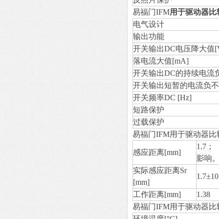
易福门IFM
用于驱动器比
电气设计
输出功能
开关输出DC电压降大值[V
落电流大值[mA]
开关输出DC的持续电流负
开关输出短暂的电流负不搭
开关频率DC [Hz]
短路保护
过载保护
易福门IFM用于驱动器
1.7
感应距离[mm]
影响
实际感应距离Sr
1.7±1
[mm]
工作距离[mm]
1.38
易福门IFM用于驱动器比
环境温度[°C]