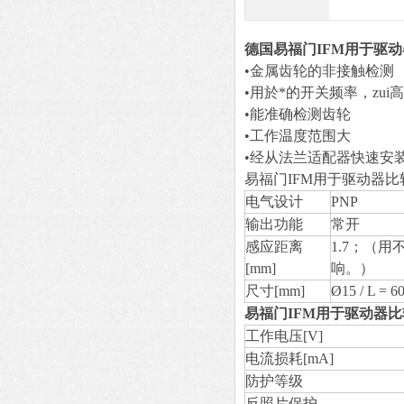
德国易福门IFM用于驱
•金属齿轮的非接触检测
•用於*的开关频率，zui高可
•能准确检测齿轮
•工作温度范围大
•经从法兰适配器快速安
易福门IFM用于驱动器比
电气设计
PNP
输出功能
常开
感应距离
1.7；（
[mm]
响。）
尺寸[mm]
Ø15 / L = 6
易福门IFM用于驱动器
工作电压[V]
电流损耗[mA]
防护等级
反照片保护