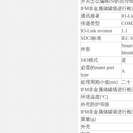
开关怎么偏移[Sr的百分给
IFM非金属储罐墙进行
通讯接著
IO-Li
传递类型
COM2
IO-Link revision
1.1
SDCI标准
IEC 6
Smart
外形
Identi
SIO模式
是
必需的mater port
A
type
处理周期小值[ms]
二十
IFM非金属储罐墙进行
环境温度[°C]
外壳防护等级
IFM非金属储罐墙进行检
重量[g]
外壳