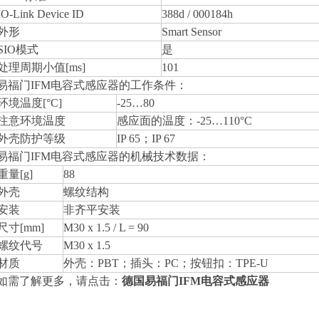
IO-Link Device ID
388d / 000184h
外形
Smart Sensor
SIO模式
是
处理周期小值[ms]
101
易福门IFM电容式感应器的工作条件：
环境温度[°C]
-25…80
注意环境温度
感应面的温度：-25…110°C
外壳防护等级
IP 65；IP 67
易福门IFM电容式感应器的机械技术数据：
重量[g]
88
外壳
螺纹结构
安装
非齐平安装
尺寸[mm]
M30 x 1.5 / L = 90
螺纹代号
M30 x 1.5
材质
外壳：PBT；插头：PC；按钮扣：TPE-U
如需了解更多，请点击：
德国易福门IFM电容式感应器