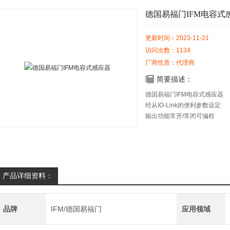
德国易福门IFM电容式
更新时间：2023-11-21
访问次数：1134
厂商性质：代理商
简要描述：
德国易福门IFM电容式感应器
经从IO-Link的便利参数设定
输出功能常开/常闭可编程
清晰明确地指示开关状态
经从按钮扣或IO-Link能轻松
久静电放电
产品详细资料：
品牌
IFM/德国易福门
应用领域