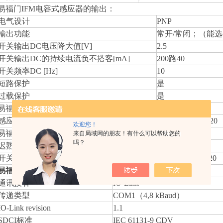
易福门IFM电容式感应器的输出：
电气设计
PNP
输出功能
常开/常闭；（能
开关输出DC电压降大值[V]
2.5
开关输出DC的持续电流负不搭客[mA]
200路40
开关频率DC [Hz]
10
短路保护
是
过载保护
是
易福门
IFM电容式感应器
的监控范围：
感应距离[mm]
20
欢迎您！
易福门IFM电容式感应器的精度/偏差：
来自局域网的朋友！有什么可以帮助您的
吗？
迟熟[Sr的百分给]
1…15
开关怎么偏移[Sr的百分给]
-20…20
易福门IFM电容式感应器
的介面：
通讯接著
IO-Link
传递类型
COM1（4,8 kBaud）
IO-Link revision
1.1
SDCI标准
IEC 61131-9 CDV