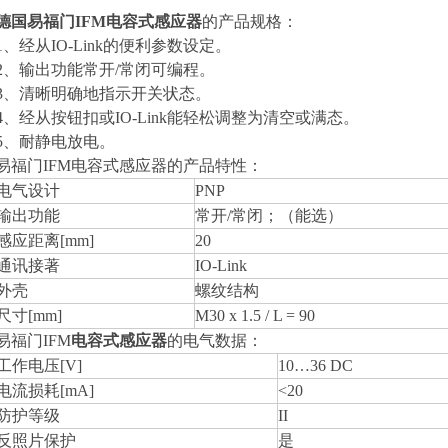
德国易福门IFM电容式感应器
的产品规格：
1、经从IO-Link的便利参数设定。
2、输出功能常开/常闭可编程。
3、清晰明确地指示开关状态。
4、经从按钮扣或IO-Link能轻松调整为清空或满态。
5、耐静电放电。
易福门IFM电容式感应器的产品特性：
电气设计
PNP
输出功能
常开/常闭；（能选）
感应距离[mm]
20
通讯接著
IO-Link
外壳
螺纹结构
尺寸[mm]
M30 x 1.5 / L = 90
易福门IFM
电容式感应器
的电气数据：
工作电压[V]
10…36 DC
电流损耗[mA]
<20
防护等级
II
反照片保护
是