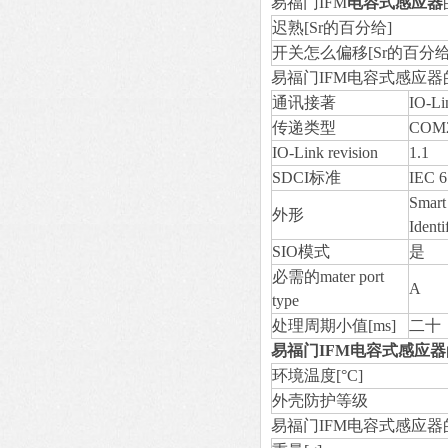
易福门IFM
电容式感应器
迟熟[Sr的百分给]
开关怎么偏移[Sr的百分给
易福门IFM电容式感应器
通讯接著
IO-Li
传递类型
COM2
IO-Link revision
1.1
SDCI标准
IEC 6
Smart
外形
Identi
SIO模式
是
必需的mater port
A
type
处理周期小值[ms]
二十
易福门IFM电容式感应器
环境温度[°C]
外壳防护等级
易福门IFM电容式感应