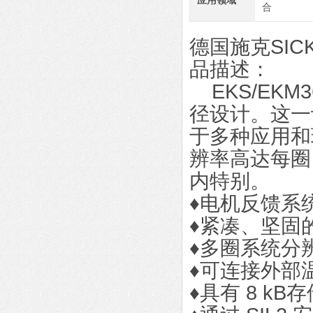
应用领域
合
德国施克SIC
品描述：
EKS/EKM
径设计。这一
于多种应用和
辨率高达每圈 
内特别。
♦电机反馈系统，
♦紧凑、坚固的
♦多圈系统分辨
♦可连接外部
♦具有 8 kB