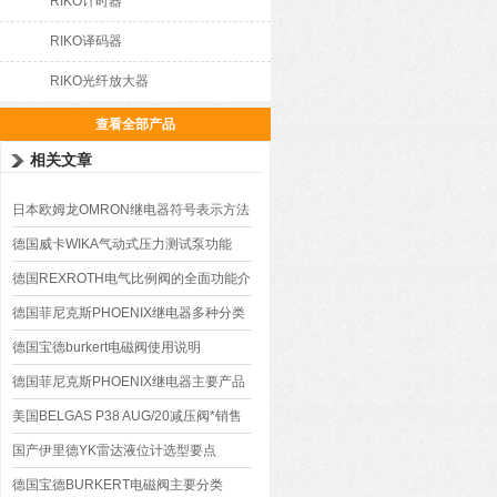
RIKO计时器
RIKO译码器
RIKO光纤放大器
查看全部产品
相关文章
日本欧姆龙OMRON继电器符号表示方法
德国威卡WIKA气动式压力测试泵功能
德国REXROTH电气比例阀的全面功能介
绍
德国菲尼克斯PHOENIX继电器多种分类
德国宝德burkert电磁阀使用说明
德国菲尼克斯PHOENIX继电器主要产品
参数
美国BELGAS P38 AUG/20减压阀*销售
国产伊里德YK雷达液位计选型要点
德国宝德BURKERT电磁阀主要分类