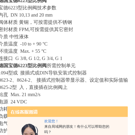
德国宝德6223型比例阀
宝德6223型比例阀技术参数
内孔 DN 10,13 and 20 mm
阀体材质 黄铜，可按需提供不锈钢
密封材质 FPM,可按需提供其它密封
介质 中性液体
介质温度 -10 to + 90 °C
环境温度 Max. + 55 °C
连接口 G 3/8, G 1/2, G 3/4, G 1
德国宝德6223型比例阀
所需控制单元
1094型或 接插式或DIN导轨安装式控制器
8623-2、8624-2、 接插式控制器带显示器、设定值和实际值输
8625-2型 入，直接插在比例阀上
粘度 Max. 21 mm2/s
电源 24 VDC
功耗 参见订货表
负载周期 100%连续工作
欢迎您！
电气连接 DIN 43650 A型插头
来自局域网的朋友！有什么可以帮助您的
防护等级 控制器或电缆插座插好时IP 65
吗？