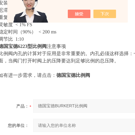
安装 可根据需要安装，执行机构朝上
迟滞 < 5%
重复性 < 1% FS
灵敏度 < 1% FS
稳定时间（90%） < 200 ms
调节比 1:10
德国宝德6223型比例阀
注意事项
比例阀内孔的计算对于应用是非常重要的。内孔必须这样选择：
面，当阀门
打开时阀上的压降要达到足够比例的总压降。
如有进一步需求，请点击：
德国宝德比例阀
产品：
您的单位：