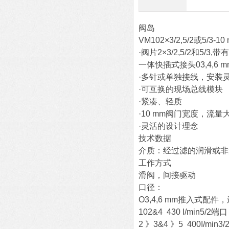
阀岛
VM102×3/2,5/2或5/3-10
·阀片2×3/2,5/2和5/3,带有
一体快插式接头03,4,6 m
·多针或单独接线，安装
·可互换的现场总线模块
·紧凑、轻质
·10 mm阀门宽度，流量
·灵活的设计理念
技术数据
介质：经过滤的润滑或非
工作方式
滑阀，间接驱动
口径：
O3,4,6 mm推入式配
102&4 430 I/min5/2端口
2 》3&4 》5 400I/min