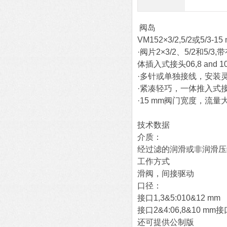
阀岛
VM152×3/2,5/2或5/3-15
·阀片2×3/2、5/2和5/3,
体插入式接头06,8 and 1
·多针或单独接线，安装
·紧凑轻巧，一体推入式
·15 mm阀门宽度，流量
技术数据
介质：
经过滤的润滑或非润滑压
工作方式
滑阀，间接驱动
口径：
接口1,3&5:010&12 mm
接口2&4:06,8&10 mm
还可提供公制版