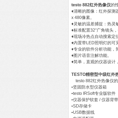
testo 882红外热像仪
的
♦清晰的图像：红外探测器类型
x 480像素。
♦灵敏的温差捕捉：热灵敏
♦标准配置32°广角镜
♦现场冷热点自动搜索定
♦内置带LED照明灯的
♦专业的软件分析功能，
♦图片语音注解功能。
♦简单，直观的仪器设计
TESTO精密型中级红外
testo 882红外热
•坚固防水型仪器箱
•testo IRSoft专业版软件
•仪器保护软套 / 仪器背
•SD存储卡
•USB数据线