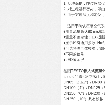
1. 反冲保护，即传感
2
. 对过程进行密封，
3. 由于穿透深度和定
适用于确认压缩空气系
♦测量流量高达80 m/s或1
♦测量不确定性；±3%
♦显示所有通用参数: Nm³, N
♦可选特殊气体校准，如N
♦不同的信号
♦LED显示屏
德图TESTO
插入式流量
t
esto 6448压缩空气计，
DN65（2 1/2“）/ DN80
DN100（4“）/ DN125（
DN150（6“）/ DN200（
DN250（10“）具有模