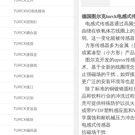
TURCK元件
TURCKI/O系统模块
德国图尔克turck电感式
TURCK照明灯
电感式传感器通过高频
由绕在铁氧体芯线圈上的
TURCK耦合器
弱。这一变化能被传感器
TURCK线缆
方形传感器多为金属（
或紧凑型（小方形）产品
TURCK接线盒
图尔克开发的uprox传
TURCK连接线
术。基于全新的线圈理念
止强磁场的干扰，如焊接
TURCK条码
更广泛的安装环境等也是
TURCK接口
除了标准的铜镀铬圆柱
品和饮料行业的冲洗过程时
TURCK识别
壳可提供特殊防护以抗火花
TURCK变送器
或带PVDF塑料感应面和V
学腐蚀和耐机械压力冲击
TURCK模块
电感式传感器
TURCK编码器
抗磁场干扰