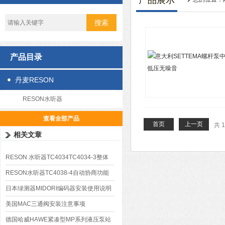
产品展示
产品目录
丹麦RESON
RESON水听器
查看全部产品
首页
上一页
共 
相关文章
RESON 水听器TC4034TC4034-3整体
接收特性
RESON水听器TC4038-4自动协商功能
日本绿测器MIDORI编码器安装使用说明
美国MAC三通阀安装注意事项
德国哈威HAWE紧凑型MP系列液压泵站