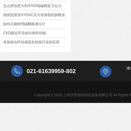
怎么辨别意大利ATOS电磁阀是几位几
通？
德国贺德克HYDAC压力传感器的参数设
置技巧
如何正确使用磁翻板液位计
CKD接近开关的分类和功能
倍加福光纤传感器在包装行业的应用
浦
021-61639959-802
Copyright © 2018 上海伊里德自动化设备有限公司 All Rights R