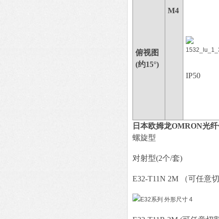
M4
俯视图
(约15°)
IP50
日本欧姆龙OMRON光
螺旋型
对射型(2个/套)
E32-T11N 2M （可任意