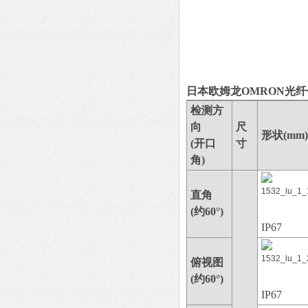
日本欧姆龙OMRON光
检测方
向
尺
形状(mm)
(开口
寸
角)
直角
(约60°)
IP67
俯视图
(约60°)
IP67