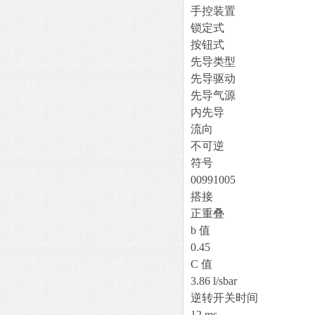
手控装置
锁定式
按钮式
先导类型
先导驱动
先导气源
内先导
流向
不可逆
符号
00991005
搭接
正重叠
b 值
0.45
C 值
3.86 l/sbar
逆转开关时间
12 ms