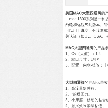
美国MAC大型四通阀
的
mac 1800系列是
凸轮和远程气动版本。管
可以用于真空、分流器或
关认证（如UL、CSA、
MAC大型四通阀
的产品
1、Cv（大值）：1.4
2、端口尺寸：1/4〃
3、配置：内联-歧管：非
大型四通阀
的产品运营效
1、高流量短冲程。
2、*的返回力。
3、小摩擦、移动的粘合
4、擦拭效果消除粘连。