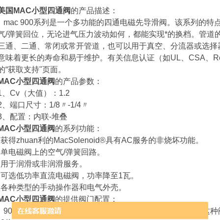
美国MAC小型四通阀
的产品描述：
mac 900系列是一个多功能的四通电磁先导滑阀。该系列的
气/弹簧回位，无论进气压力波动如何，都能实现*的换档。管道
三通、二通、常闭或常开管道，也可以用于真空、分流器或选择
意味着更长的寿命和易于维护。有关信息认证（如UL、CSA、R
的“获取支持"页面。
MAC小型四通阀
的产品参数：
1、Cv（大值）：1.2
2、端口尺寸：1/8〃-1/4〃
3、配置：内联-堆叠
MAC小型四通阀
的系列功能：
•获得zhuan利的MacSolenoid®具有AC服务的非烧坏功能。
•单电磁阀上的空气/弹簧回路。
•用于润滑或非润滑服务。
•可选低功率直流电磁阀，功率降至1瓦。
•各种类型的手动操作器和电气外壳。
MAC小型四通阀
的提供阀门配置：
900系列是一个小型直列四通阀，Cv高达1.4。本系列提供这