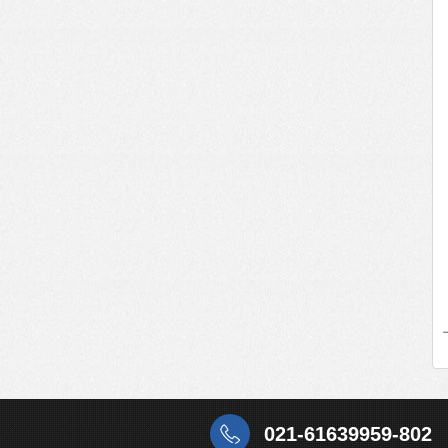
021-61639959-802