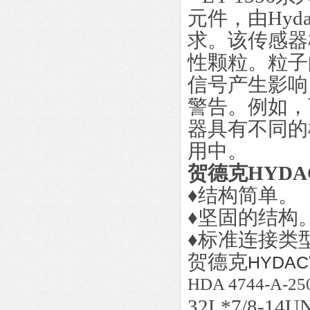
元件，由Hyda
求。该传感器
性颗粒。粒子
信号产生影响
警告。例如，
器具有不同的
用中。
贺德克HYD
♦结构简单。
♦坚固的结构
♦标准连接类
贺德克
HYDAC
HDA 4744-A-250
32L*7/8-14U