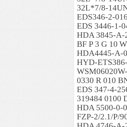
32L*7/8-14U
EDS346-2-01
EDS 3446-1-0
HDA 3845-A-
BF P 3 G 10 W
HDA4445-A-0
HYD-ETS386-
WSM06020W-
0330 R 010 
EDS 347-4-25
319484 0100
HDA 5500-0
FZP-2/2.1/P/9
HDA 4746-A-