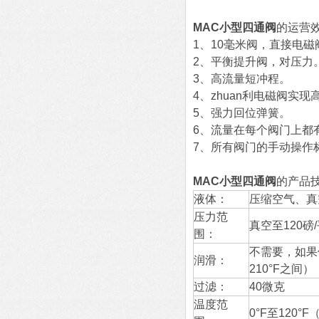
MAC小型四通阀
的运营
1、10毫米阀，直接电磁
2、平衡提升阀，对压力
3、高流量短冲程。
4、zhuan利电磁阀实现
5、强力回位弹簧。
6、流量在每个阀门上都
7、所有阀门的手动操作
MAC小型四通阀
的产品
液体：
压缩空气、真
压力范
真空至120磅
围：
不需要，如果
润滑：
210°F之间）
过滤：
40微克
温度范
0°F至120°F