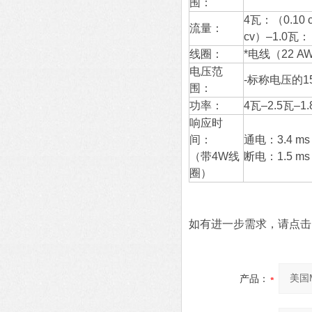
围：
4瓦：（0.10 
流量：
cv）–1.0瓦：
线圈：
*电线（22 A
电压范
-标称电压的1
围：
功率：
4瓦–2.5瓦–1.
响应时
间：
通电：3.4 ms
（带4W线
断电：1.5 ms
圈）
如有进一步需求，请点击
产品：