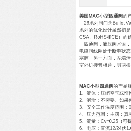
美国MAC小型四通阀
的
26系列阀门为Bullet
系列的优化设计虽然初是
CSA、RoHS和CE）
四通阀，液压阀术语，
电磁阀线圈处于断电状态
塞腔，另一方面，左端活
室外机接管相通，另两根
MAC小型四通阀
的产品
1、流体：压缩空气或惰
2、润滑：不需要。如果使
3、安全工作温度范围：0
4、压力范围：主阀：真空至1
5、流量：Cv=0.25（
6、电压：直流12/24伏