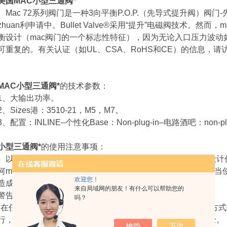
美国MAC小型三通阀*
Mac 72系列阀门是一种3向平衡P.O.P.（先导式提升阀）阀门-先导式
zhuan利申请中。Bullet Valve®采用“提升”电磁阀技术。然而
衡设计（mac阀门的一个标志性特征），因为无论入口压力波动
可重复的。有关认证（如UL、CSA、RoHS和CE）的信息，请
MAC小型三通阀*
的技术参数：
1、大输出功率。
2、Sizes港：3510-21，M5，M7。
3、配置：INLINE–个性化Base：Non-plug-in–电路酒吧：non-pl
小型三通阀*
的使用注意事项：
以下警告和注意事项在阅读和理解之前非常重要在系统中设计任
何mac阀门之前产品。在某些系统中，任何mac阀门产品的不
欢迎您！
造成危害。在重要性上不应区分警告和注意事项。
来自局域网的朋友！有什么可以帮助您的
警告：
吗？
•在任何情况下，Mac阀门产品都不得用于任何应用或以任何方式
行，可能以任何方式危及操作员或任何其他人员或财产的安全。