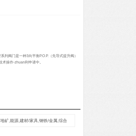
72系列阀门是一种3向平衡P.O.P.（先导式提升阀）
e®技术操作-zhuan利申请中。
地矿,能源,建材/家具,钢铁/金属,综合