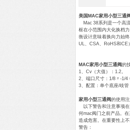
美国MAC家用小型三通
Mac 38系列是一个
枢在小范围内大化换档力
衡设计意味着换向力始终
UL、CSA、RoHS和
MAC家用小型三通阀
的
1、Cv（大值）：1.2。
2、端口尺寸：1/8〃-1/
3、配置：单个底座/歧管
家用小型三通阀
的使用注
以下警告和注意事项在阅
何mac阀门之前产品。
造成危害。在重要性上不
警告：