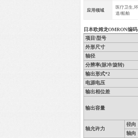
医疗卫生,环
应用领域
道/船舶
日本欧姆龙OMRON编码
项目\型号
外形尺寸
轴径
分辨率(脉冲/旋转)
输出形式*2
电源电压
输出相位差
输出容量
径向
轴允许力
轴向