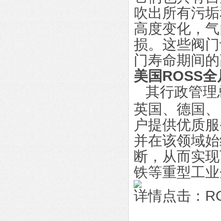
吹出所有污垢
高度变化，气
损。这些阀门
门寿命期间的
美国ROSS
其行政管理
英国、德国、
户提供优质服
并在该领域始
断，从而实现
铁等重型工业
详情点击：R